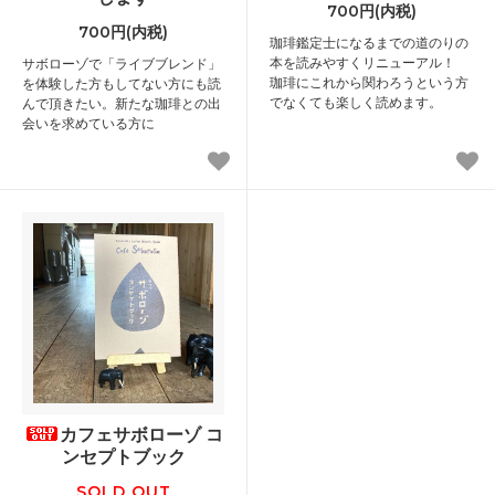
700円(内税)
700円(内税)
珈琲鑑定士になるまでの道のりの
本を読みやすくリニューアル！
サボローゾで「ライブブレンド」
珈琲にこれから関わろうという方
を体験した方もしてない方にも読
でなくても楽しく読めます。
んで頂きたい。新たな珈琲との出
会いを求めている方に
カフェサボローゾ コ
ンセプトブック
SOLD OUT