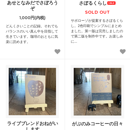
あせとなみだでさぼろう
さぼるくらし
ぞ
SOLD OUT
1,000円(内税)
サボローゾが提案するさぼるくら
し。2色印刷でシンプルにまとめ
どんくさいことの記録。それでも
ました。第一版は完売しましたの
バランスのいい真ん中を目指して
で第二版を制作中です。お楽しみ
生きています。珈琲のおともに気
に…
楽に読めます。
ライブブレンドおねがい
がぶのみコーヒーの日々
します