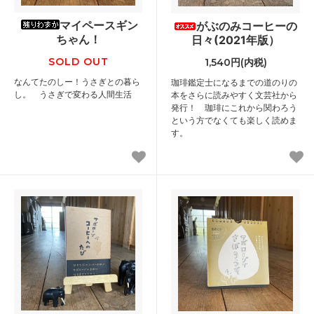
マイペースギン
がぶのみコーヒーの
ちゃん！
日々(2021年版）
SOLD OUT
1,540円(内税)
なんてたのしー！うさぎとの暮ら
珈琲鑑定士になるまでの道のりの
し。 うさぎで変わる人間生活
本をさらに読みやすく文芸社から
発行！ 珈琲にこれから関わろう
という方でなくても楽しく読めま
す。