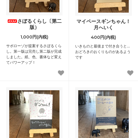
さぼるくらし〔第二
マイペースギンちゃん！
版）
月へいく
1,000円(内税)
400円(内税)
サボローゾが提案するさぼるくら
いきものと最後まで付き合うと…
し。第一版は完売し第二版が完成
おどろきのおくりものがあるよう
しました。紙、色、書体など変え
です
てパワーアップ！