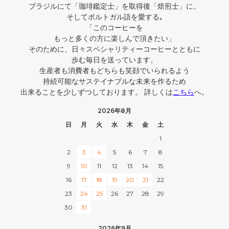
ブラジルにて「珈琲鑑定士」を取得後「焙煎士」に。
そしてポルトガル語を愛する｡
「このコーヒーを
もっと多くの方に楽しんで頂きたい」
そのために、日々スペシャリティーコーヒーとともに
歩む毎日を送っています。
生産者も消費者もどちらも笑顔でいられるよう
持続可能なサステイナブルな未来を作るため
出来ることを少しずつしております。 詳しくは
こちら
へ。
2026年8月
日
月
火
水
木
金
土
1
2
3
4
5
6
7
8
9
10
11
12
13
14
15
16
17
18
19
20
21
22
23
24
25
26
27
28
29
30
31
2026年9月