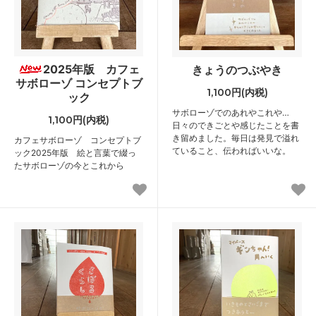
2025年版 カフェ
きょうのつぶやき
サボローゾ コンセプトブ
1,100円(内税)
ック
サボローゾでのあれやこれや…
1,100円(内税)
日々のできごとや感じたことを書
き留めました。毎日は発見で溢れ
カフェサボローゾ コンセプトブ
ていること、伝わればいいな。
ック2025年版 絵と言葉で綴っ
たサボローゾの今とこれから