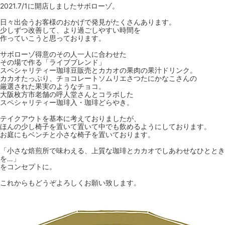
2021.7/1に開店しましたサボローゾ。
日々出会うお客様のおかげで発見がたくさんあります。
少しずつ改善して、より過ごしやすい時間を
作っていこうと思っております。
サボローゾ得意のその人一人に合わせた
その場で作る「ライブブレンド」
スペシャリティー珈琲豆販売とカカオの果肉の果汁ドリンク。
カカオたっぷり、チョコレートソムリエさつたにかなこさんの
厳選された果実のようなチョコ。
大阪枚方市老舗の呼人堂さんとコラボした
スペシャリティー珈琲入・珈琲どらやき。
テイクアウトを基本に考えておりましたが、
ほんの少し椅子を置いて置いて中でも飲めるようにしております。
お庭にもベンチと小さな椅子を置いております。
「小さな焙煎所で味わえる、上質な珈琲とカカオでしあわせなひととき
を…」
をコンセプトに。
これからもどうぞよろしくお願い致します。