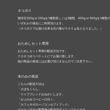
ネコポス
珈琲豆200g or 250gを1種類若しくは2種類、400g or 500gを1種類
いずれかの場合にご利用頂けます。
（ネコポスでお届け出来る豆の量が５００ｇ迄となりました。）
おためしセット専用
おためしセット専用の配送方法です。
クロネコゆうパケットにてお届け致します。
他の商品の発送にはお選び頂けませんのでご注意下さい。
本のみの発送
こちらの配送方法は、
「さぼるくらし」
「ライブブレンドおねがいします」
「がぶのみコーヒーの日々」
「カフェサボローゾコンセプトブック」
のみのご注文の際専用の配送設定となっております。