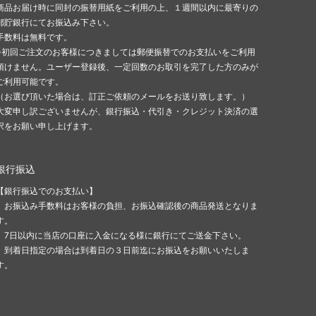
商品お届け時に同封の振替用紙をご利用の上、１週間以内に最寄りの
郵貯銀行にてお振込み下さい。
手数料は無料です。
※初回ご注文のお客様につきましては郵便振替でのお支払いをご利用
頂けません。ユーザー登録後、一定回数のお取引を完了した方のみが
ご利用可能です。
（お選び頂いた場合は、訂正ご依頼のメールをお送り致します。）
大変申し訳ございませんが、銀行振込・代引き・クレジット決済の選
択をお願い申し上げます。
銀行振込
【銀行振込でのお支払い】
お振込み手数料はお客様の負担、お振込確認後の商品発送となりま
す。
7日以内に当店の口座に入金になる様に銀行にてご送金下さい。
到着日指定の場合は到着日の３日前迄にお振込をお願いいたしま
す。