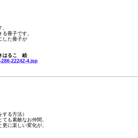
！
す。
きる冊子です。
にした冊子が
きはるこ 絵
-286-22242-4.jsp
をする方法）
とても素敵なお仲間。
と更に楽しい変化が。