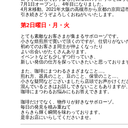
7月1日オープンし、4年目になりました。
4月末移動。
2021年
大阪の高槻市から京都の京田辺
引き続きどうぞよろしくおねがいいたします。
第2日曜日・月・火
とても素敵なお客さまが集まるサボローゾです。
小さな焙煎所で寛いで頂くのですが、仕切りがない
初めてのお客さま同士が仲よくなったり
よい出会いがたくさんあります。
イベントなども少しずつ行っていき、
新しい発信の仕方を探っていきたいと思っておりま
また、珈琲にまつわるさまざまなこと…。
煎れ方、器具のこと、豆のこと、保管のこと…、
小さな疑問などございましたら店頭でお声かけくだ
混んでいるときはお話しできないこともありますが
珈琲にまつわるお悩みにもお答えできます。
珈琲だけでなく、物作りが好きなサボローゾ。
毎日の発見を積み重ねて
きらきら輝く瞬間を味わっております。
是非お店にいらしてくださいませ。