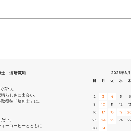
定士 濵﨑寛和
2026年8月
日
月
火
水
中で育つ。
素晴らしさに出会い、
2
3
4
5
6
を取得後「焙煎士」に。
9
10
11
12
1
16
17
18
19
2
きたい」
23
24
25
26
2
ティーコーヒーとともに
30
31