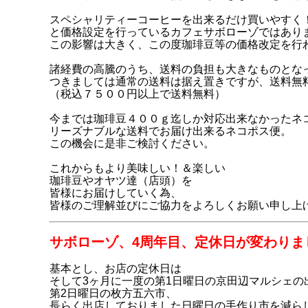
スペシャリティーコーヒーを出来るだけ買いやすく
と価格設定を行っているカフェサボローゾではあり
この影響は大きく、この度珈琲豆等の価格改定を行
諸経費の高騰のうち、送料の負担も大きなものとな
つきましては通常の送料は据え置きですが、送料無
（税込７５００円以上で送料無料）
今までは珈琲豆４００ｇ迄しか対応出来なかったネ
リーズナブルな送料でお届け出来るネコポス便。
この機会に是非ご検討ください。
これからもより美味しい！＆楽しい
珈琲豆やオヤツ達（店頭）を
皆様にお届けしていく為、
皆様のご理解並びにご協力をよろしくお願い申し上
サボローゾ、4周年目、
定休日が変わりま
基本とし、お店の定休日は
そして3ヶ月に一度の第1日曜日の京田辺マルシェの
第2日曜日の枚方五六市、
長らく出店しておりました日曜日の手作り市を減ら