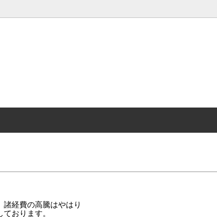
れセット
り
シングル
プロフィール
・オ・レのもと＆ドリップバッグ
しい喫茶店へ
コーヒーどうぐ
サボローゾのコーヒーは…
スコーヒー
ンガ
新サボローゾ焙煎所へ
ーゾの本
、諸経費の高騰はやはり
しております。