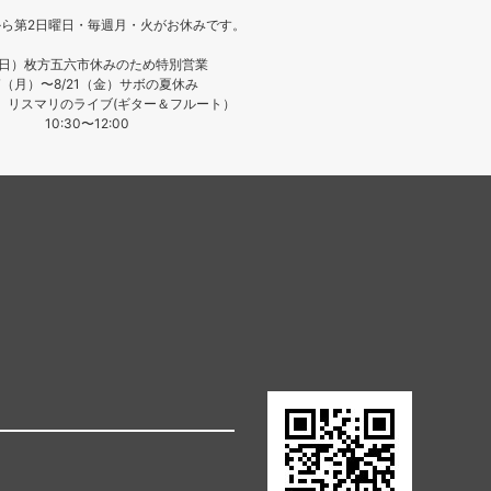
月から第2日曜日・毎週月・火がお休みです。
（日）枚方五六市休みのため特別営業
17（月）〜8/21（金）サボの夏休み
日）リスマリのライブ(ギター＆フルート）
10:30〜12:00