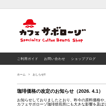
おためしセット
ごあいさつ
きまぐ
こだわ
創作ブレンド
とくいなこと
カフェ
なつか
＆アイ
おしらせ!!
サボマ
ご利用ガイド
お問い合わせ
ショップブログ
チョコ＆スイーツのためのマリアージュ
サボロ
ホーム
おしらせ!!
珈琲価格の改定のお知らせ
（2026. 4.1）
お知らせしておりましたとおり、
昨今の原料価格や
カフェサボローゾ珈琲焙煎所にも大きな影響を及ぼ