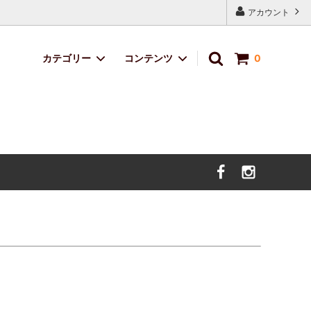
アカウント
カテゴリー
コンテンツ
0
定番ブレンド
サイトマップ
サボのおくりもの
デザイン・イラスト料金
価格改定のお知らせ。（2025年5月9日
より）