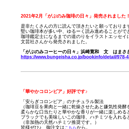
2021年2月「がぶのみ珈琲の日々」発売されました
是非たくさんの方に読んで頂きたいと願っておりま
堅い珈琲本が多い中、ゆるーく読み進めることがで
珈琲鑑定士になるまでの道のりをイラストエッセイ
文芸社さんから発売されました。
「がぶのみコーヒーの日々」浜崎寛和 文 はまさ
https://www.bungeisha.co.jp/bookinfo/detail/978-4
「華やかコロンビア」好評です
♪
「安らぎコロンビア」のナチュラル製法
（珈琲豆を果肉と一緒に乾燥させたあと嫌気性発酵
柔らかな口当たりと華やかな香りが一緒に楽しめる
ブラックでも美味しいこの珈琲、ハチミツを入れる
（非加熱の天然ハチミツ推奨です。）
皆様ぜひ♪
御注文は
から。
こちら