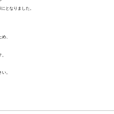
市に
となりました。
ため、
す。
さい。
、