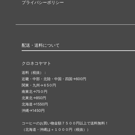
プライバシーポリシー
配送・送料について
クロネコヤマト
送料（税抜）：
近畿・中部・北陸・中国・四国→600円
関東・九州→６5０円
南東北→75０円
北東北→850円
北海道→1550円
沖縄→1450円
コーヒーのお買い物金額７５００円以上で送料無料！
（北海道・沖縄は＋１０００円（税抜））