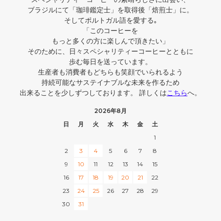
ブラジルにて「珈琲鑑定士」を取得後「焙煎士」に。
そしてポルトガル語を愛する｡
「このコーヒーを
もっと多くの方に楽しんで頂きたい」
そのために、日々スペシャリティーコーヒーとともに
歩む毎日を送っています。
生産者も消費者もどちらも笑顔でいられるよう
持続可能なサステイナブルな未来を作るため
出来ることを少しずつしております。 詳しくは
こちら
へ。
2026年8月
日
月
火
水
木
金
土
1
2
3
4
5
6
7
8
9
10
11
12
13
14
15
16
17
18
19
20
21
22
23
24
25
26
27
28
29
30
31