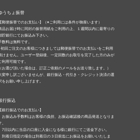
ゆうちょ振替
【郵便振替でのお支払い】（※ご利用には条件が御座います）
商品お届け時に同封の振替用紙をご利用の上、１週間以内に最寄りの
郵貯銀行にてお振込み下さい。
手数料は無料です。
※初回ご注文のお客様につきましては郵便振替でのお支払いをご利用
頂けません。ユーザー登録後、一定回数のお取引を完了した方のみが
ご利用可能です。
（お選び頂いた場合は、訂正ご依頼のメールをお送り致します。）
大変申し訳ございませんが、銀行振込・代引き・クレジット決済の選
択をお願い申し上げます。
銀行振込
【銀行振込でのお支払い】
お振込み手数料はお客様の負担、お振込確認後の商品発送となりま
す。
7日以内に当店の口座に入金になる様に銀行にてご送金下さい。
到着日指定の場合は到着日の３日前迄にお振込をお願いいたしま