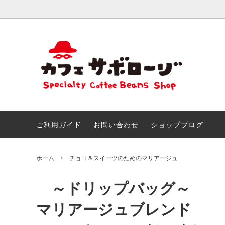
おためしセット
ごあいさつ
きまぐ
こだわ
創作ブレンド
とくいなこと
カフェ
なつか
＆アイ
おしらせ!!
サボマ
ご利用ガイド
お問い合わせ
ショップブログ
チョコ＆スイーツのためのマリアージュ
サボロ
ホーム
チョコ＆スイーツのためのマリアージュ
～ドリップバッグ～
マリアージュブレンド