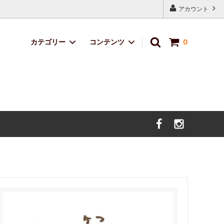
アカウント
カテゴリー
コンテンツ
0
定番ブレンド
サイトマップ
サボのおくりもの
デザイン・イラスト料金
価格改定のお知らせ。（2025年5月9日
より）