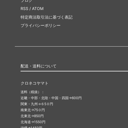
ブログ
RSS
/
ATOM
特定商法取引法に基づく表記
プライバシーポリシー
配送・送料について
クロネコヤマト
送料（税抜）：
近畿・中部・北陸・中国・四国→600円
関東・九州→６5０円
南東北→75０円
北東北→850円
北海道→1550円
沖縄→1450円