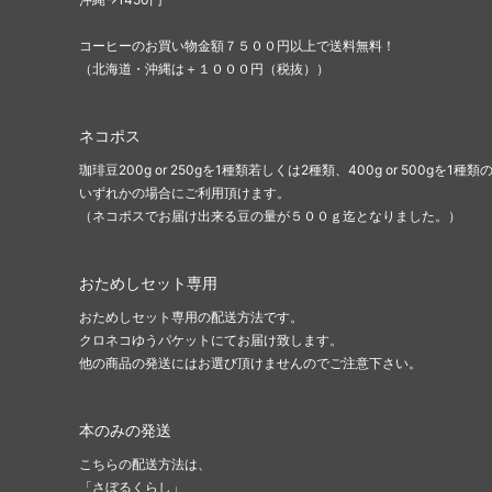
コーヒーのお買い物金額７５００円以上で送料無料！
（北海道・沖縄は＋１０００円（税抜））
ネコポス
珈琲豆200g or 250gを1種類若しくは2種類、400g or 500gを1種類
いずれかの場合にご利用頂けます。
（ネコポスでお届け出来る豆の量が５００ｇ迄となりました。）
おためしセット専用
おためしセット専用の配送方法です。
クロネコゆうパケットにてお届け致します。
他の商品の発送にはお選び頂けませんのでご注意下さい。
本のみの発送
こちらの配送方法は、
「さぼるくらし」