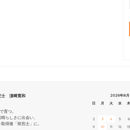
定士 濵﨑寛和
2026年8月
日
月
火
水
中で育つ。
素晴らしさに出会い、
2
3
4
5
6
を取得後「焙煎士」に。
9
10
11
12
1