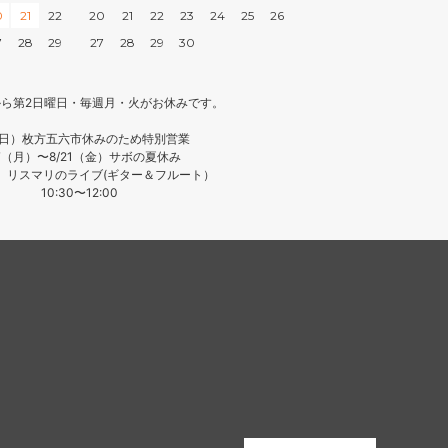
0
21
22
20
21
22
23
24
25
26
7
28
29
27
28
29
30
月から第2日曜日・毎週月・火がお休みです。
（日）枚方五六市休みのため特別営業
17（月）〜8/21（金）サボの夏休み
日）リスマリのライブ(ギター＆フルート）
10:30〜12:00