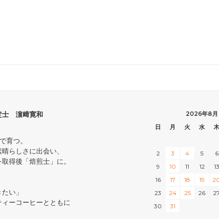
定士 濵﨑寛和
2026年8月
日
月
火
水
中で育つ。
素晴らしさに出会い、
2
3
4
5
6
を取得後「焙煎士」に。
9
10
11
12
1
16
17
18
19
2
きたい」
23
24
25
26
2
ティーコーヒーとともに
30
31