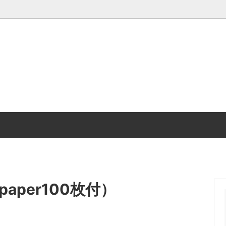
れセット
り
シングル
プロフィール
・オ・レのもと＆ドリップバッグ
しい喫茶店へ
コーヒーどうぐ
サボローゾのコーヒーは…
スコーヒー
ンガ
新サボローゾ焙煎所へ
ーゾの本
aper100枚付）