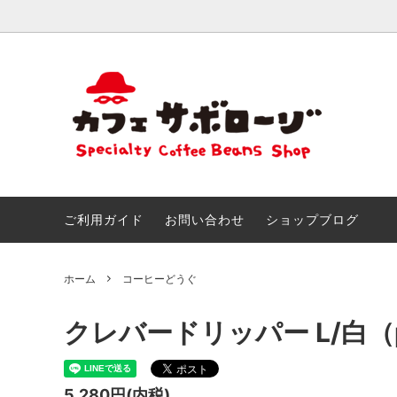
おためしセット
ごあいさつ
きまぐ
こだわ
創作ブレンド
とくいなこと
カフェ
なつか
＆アイ
おしらせ!!
サボマ
ご利用ガイド
お問い合わせ
ショップブログ
チョコ＆スイーツのためのマリアージュ
サボロ
ホーム
コーヒーどうぐ
クレバードリッパー L/白（p
5,280円(内税)