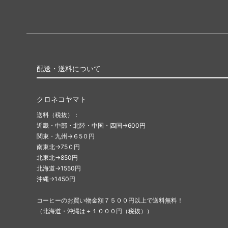
配送・送料について
クロネコヤマト
送料（税抜）：
近畿・中部・北陸・中国・四国→600円
関東・九州→６5０円
南東北→75０円
北東北→850円
北海道→1550円
沖縄→1450円
コーヒーのお買い物金額７５００円以上で送料無料！
（北海道・沖縄は＋１０００円（税抜））