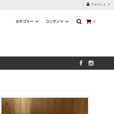
アカウント
カテゴリー
コンテンツ
0
定番ブレンド
サイトマップ
サボのおくりもの
デザイン・イラスト料金
価格改定のお知らせ。（2025年5月9日
より）