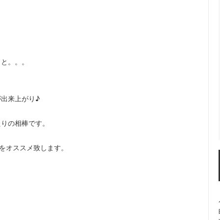
っと。。。
出来上がり♪
たりの相棒です。
”をオススメ致します。