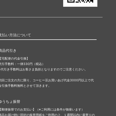
支払い方法について
商品代引き
【宅配便の代金引換】
代引手数料：一律330円（税込）
※代引き手数料はお客さま負担となりますのでご注意ください。
初回ご注文の方に限り、コーヒー豆お買いあげ代金3000円以上で代
金引換手数料無料とさせて頂きます。
ゆうちょ振替
【郵便振替でのお支払い】（※ご利用には条件が御座います）
商品お届け時に同封の振替用紙をご利用の上、１週間以内に最寄りの