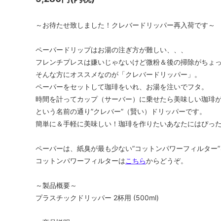
～お待たせ致しました！クレバードリッパー再入荷です～
ペーパードリップはお湯の注ぎ方が難しい、、、
フレンチプレスは嫌いじゃないけど微粉＆後の掃除がちょ
そんな方にオススメなのが「クレバードリッパー」。
ペーパーをセットして珈琲をいれ、お湯を注いでフタ。
時間を計ってカップ（サーバー）に乗せたら美味しい珈琲が
という名前の通り”クレバー”（賢い）ドリッパーです。
簡単に＆手軽に美味しい！珈琲を作りたいあなたにはぴっ
ペーパーは、紙臭が最も少ない”コットンパワーフィルター
コットンパワーフィルターは
こちら
からどうぞ。
～製品概要～
プラスチックドリッパー 2杯用 (500ml)