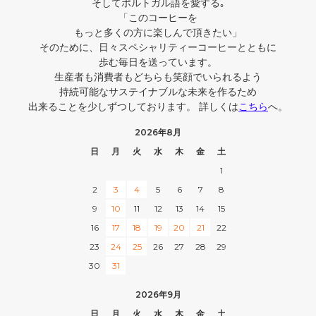
そしてポルトガル語を愛する｡
「このコーヒーを
もっと多くの方に楽しんで頂きたい」
そのために、日々スペシャリティーコーヒーとともに
歩む毎日を送っています。
生産者も消費者もどちらも笑顔でいられるよう
持続可能なサステイナブルな未来を作るため
出来ることを少しずつしております。 詳しくは
こちら
へ。
2026年8月
日
月
火
水
木
金
土
1
2
3
4
5
6
7
8
9
10
11
12
13
14
15
16
17
18
19
20
21
22
23
24
25
26
27
28
29
30
31
2026年9月
日
月
火
水
木
金
土