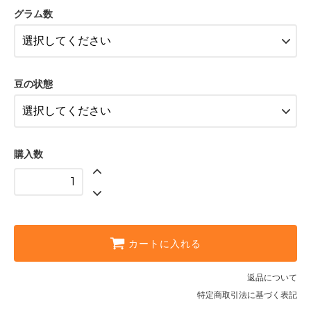
グラム数
250g
2,150円(内税)
400g
3,360円(内税)
豆の状態
500g
4,150円(内税)
1kg
8,100円(内税)
購入数
200g
1,740円(内税)
250g
2,150円(内税)
400g
3,360円(内税)
カートに入れる
500g
4,150円(内税)
返品について
特定商取引法に基づく表記
1kg
8,100円(内税)