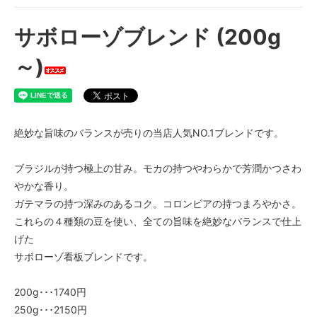
200g
サボローゾブレンド (200g
1,740円(内税)
250g
～)
2,150円(内税)
400g
3,360円(内税)
500g
絶妙な旨味のバランスが売りの当店人気NO.1ブレンドです。
4,150円(内税)
1kg
ブラジルが持つ極上の甘み。モカの持つやわらかで芳潤かつさわ
8,100円(内税)
やかな香り。
200g
ガテマラの持つ深みのあるコク。コロンビアの持つまろやかさ。
1,740円(内税)
これらの４種類の豆を使い、全ての旨味を絶妙なバランスで仕上
250g
げた
2,150円(内税)
サボローゾ看板ブレンドです。
400g
3,360円(内税)
200g･･･1740円
500g
250g･･･2150円
4,150円(内税)