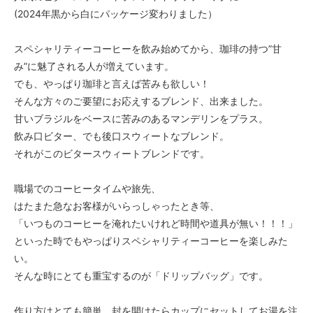
(2024年黒から白にパッケージ変わりました）
スペシャリティーコーヒーを飲み始めてから、珈琲の持つ”甘
み”に魅了される人が増えています。
でも、やっぱり珈琲と言えば苦みも欲しい！
そんな方々のご要望にお応えするブレンド、出来ました。
甘いブラジルをベースに苦みのあるマンデリンをプラス。
飲み口ビター、でも後口スウィートなブレンド。
それがこのビタースウィートブレンドです。
職場でのコーヒータイムや旅先、
はたまた急なお客様がいらっしゃったとき等、
「いつものコーヒーを淹れたいけれど時間や道具が無い！！！」
といった時でもやっぱりスペシャリティーコーヒーを楽しみた
い。
そんな時にとても重宝するのが「ドリップバッグ」です。
作り方はとても簡単。封を開けたらカップにセットしてお湯を注