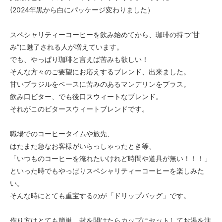
(2024年黒から白にパッケージ変わりました）
スペシャリティーコーヒーを飲み始めてから、珈琲の持つ”甘
み”に魅了される人が増えています。
でも、やっぱり珈琲と言えば苦みも欲しい！
そんな方々のご要望にお応えするブレンド、出来ました。
甘いブラジルをベースに苦みのあるマンデリンをプラス。
飲み口ビター、でも後口スウィートなブレンド。
それがこのビタースウィートブレンドです。
職場でのコーヒータイムや旅先、
はたまた急なお客様がいらっしゃったとき等、
「いつものコーヒーを淹れたいけれど時間や道具が無い！！！」
といった時でもやっぱりスペシャリティーコーヒーを楽しみた
い。
そんな時にとても重宝するのが「ドリップバッグ」です。
作り方はとても簡単。封を開けたらカップにセットしてお湯を注