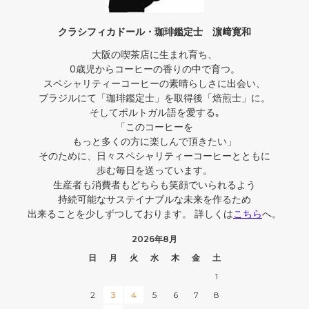
クラシフィカドール・珈琲鑑定士 濵﨑寛和
大阪の喫茶店に生まれ育ち、
0歳児からコーヒーの香りの中で育つ。
スペシャリティーコーヒーの素晴らしさに出会い、
ブラジルにて「珈琲鑑定士」を取得後「焙煎士」に。
そしてポルトガル語を愛する｡
「このコーヒーを
もっと多くの方に楽しんで頂きたい」
そのために、日々スペシャリティーコーヒーとともに
歩む毎日を送っています。
生産者も消費者もどちらも笑顔でいられるよう
持続可能なサステイナブルな未来を作るため
出来ることを少しずつしております。 詳しくは
こちら
へ。
2026年8月
日
月
火
水
木
金
土
1
2
3
4
5
6
7
8