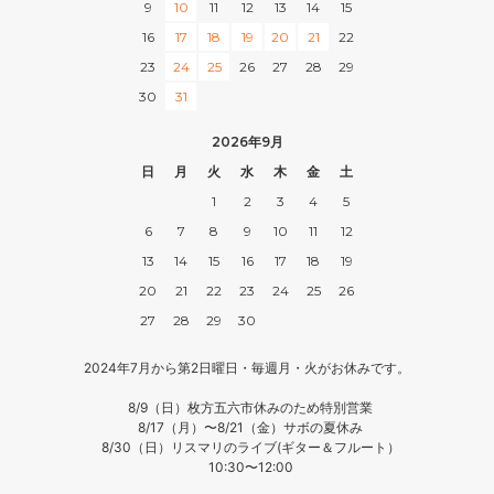
9
10
11
12
13
14
15
16
17
18
19
20
21
22
23
24
25
26
27
28
29
30
31
2026年9月
日
月
火
水
木
金
土
1
2
3
4
5
6
7
8
9
10
11
12
13
14
15
16
17
18
19
20
21
22
23
24
25
26
27
28
29
30
2024年7月から第2日曜日・毎週月・火がお休みです。
8/9（日）枚方五六市休みのため特別営業
8/17（月）〜8/21（金）サボの夏休み
8/30（日）リスマリのライブ(ギター＆フルート）
10:30〜12:00