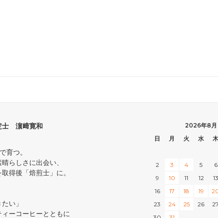
定士 濵﨑寛和
2026年8月
日
月
火
水
中で育つ。
素晴らしさに出会い、
2
3
4
5
6
を取得後「焙煎士」に。
9
10
11
12
1
16
17
18
19
2
きたい」
23
24
25
26
2
ティーコーヒーとともに
30
31