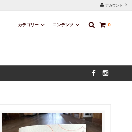
アカウント
カテゴリー
コンテンツ
0
定番ブレンド
サイトマップ
サボのおくりもの
デザイン・イラスト料金
価格改定のお知らせ。（2025年5月9日
より）