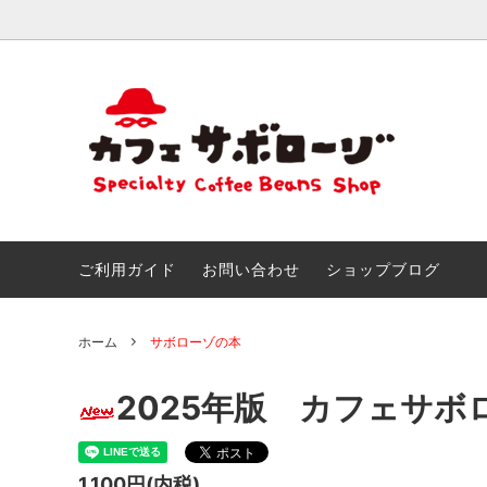
おためしセット
ごあいさつ
きまぐ
こだわ
創作ブレンド
とくいなこと
カフェ
なつか
＆アイ
おしらせ!!
サボマ
ご利用ガイド
お問い合わせ
ショップブログ
チョコ＆スイーツのためのマリアージュ
サボロ
ホーム
サボローゾの本
2025年版 カフェサボ
1,100円(内税)