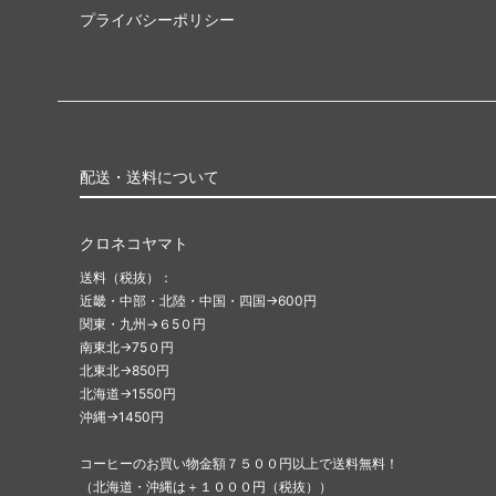
プライバシーポリシー
配送・送料について
クロネコヤマト
送料（税抜）：
近畿・中部・北陸・中国・四国→600円
関東・九州→６5０円
南東北→75０円
北東北→850円
北海道→1550円
沖縄→1450円
コーヒーのお買い物金額７５００円以上で送料無料！
（北海道・沖縄は＋１０００円（税抜））