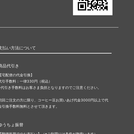
支払い方法について
商品代引き
【宅配便の代金引換】
代引手数料：一律330円（税込）
※代引き手数料はお客さま負担となりますのでご注意ください。
初回ご注文の方に限り、コーヒー豆お買いあげ代金3000円以上で代
金引換手数料無料とさせて頂きます。
ゆうちょ振替
【郵便振替でのお支払い】（※ご利用には条件が御座います）