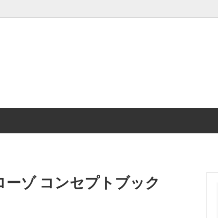
れセット
り
シングル
プロフィール
・オ・レのもと＆ドリップバッグ
しい喫茶店へ
コーヒーどうぐ
サボローゾのコーヒーは…
スコーヒー
ンガ
新サボローゾ焙煎所へ
ーゾの本
ローゾ コンセプトブック