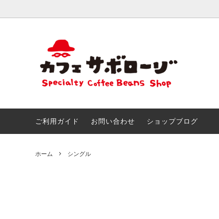
おためしセット
ごあいさつ
きまぐ
こだわ
創作ブレンド
とくいなこと
カフェ
なつか
＆アイ
おしらせ!!
サボマ
ご利用ガイド
お問い合わせ
ショップブログ
チョコ＆スイーツのためのマリアージュ
サボロ
ホーム
シングル