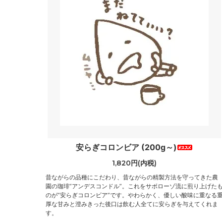
安らぎコロンビア (200g～)
1,820円(内税)
昔ながらの品種にこだわり、昔ながらの精製方法を守ってきた農
園の珈琲”アンデスコンドル”。これをサボローゾ流に煎り上げた
のが”安らぎコロンビア”です。やわらかく、優しい酸味に重なる
厚な甘みと澄みきった後口は飲む人全てに安らぎを与えてくれま
す。