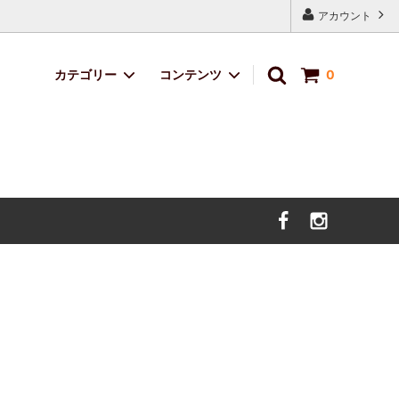
アカウント
カテゴリー
コンテンツ
0
定番ブレンド
サイトマップ
サボのおくりもの
デザイン・イラスト料金
価格改定のお知らせ。（2025年5月9日
より）