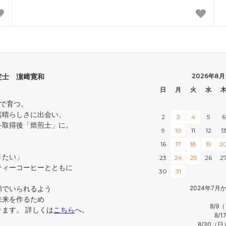
定士 濵﨑寛和
2026年8月
日
月
火
水
中で育つ。
素晴らしさに出会い、
2
3
4
5
6
を取得後「焙煎士」に。
9
10
11
12
1
16
17
18
19
2
きたい」
23
24
25
26
2
ティーコーヒーとともに
30
31
顔でいられるよう
2024年7
未来を作るため
8/9
ます。 詳しくは
こちら
へ。
8/
8/30（