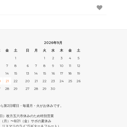
2026年9月
木
金
土
日
月
火
水
木
金
土
1
1
2
3
4
5
7
8
6
7
8
9
10
11
12
3
14
15
13
14
15
16
17
18
19
0
21
22
20
21
22
23
24
25
26
7
28
29
27
28
29
30
月から第2日曜日・毎週月・火がお休みです。
（日）枚方五六市休みのため特別営業
17（月）〜8/21（金）サボの夏休み
日）リスマリのライブ(ギター＆フルート）