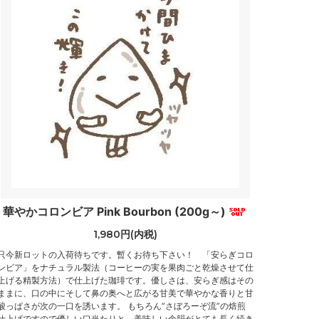
華やかコロンビア Pink Bourbon (200g～)
1,980円(内税)
只今新ロットの入荷待ちです。暫くお待ち下さい！ 「安らぎコロ
ンビア」をナチュラル製法（コーヒーの実を果肉ごと乾燥させて仕
上げる精製方法）で仕上げた珈琲です。優しさは、安らぎ感はその
ままに、口の中にそして鼻の奥へと広がる甘美で華やかな香りと甘
酸っぱさが次の一口を誘います。 もちろん”さぼろーぞ流”の焙煎
仕上げですので優しい口当たりと、美味しい余韻がとても長く続き