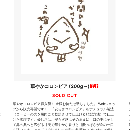
華やかコロンビア (200g～)
SOLD OUT
華やかコロンビア再入荷！ 皆様お待たせ致しました。 Webショッ
も
プから販売再開です！ 「安らぎコロンビア」をナチュラル製法
重
（コーヒーの実を果肉ごと乾燥させて仕上げる精製方法）で仕上
げた珈琲です。優しさは、安らぎ感はそのままに、口の中にそし
て鼻の奥へと広がる甘美で華やかな香りと甘酸っぱさが次の一口
を誘います。 もちろん”さぼろーぞ流”の焙煎仕上げですので優し