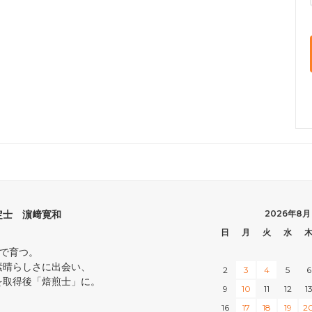
定士 濵﨑寛和
2026年8月
日
月
火
水
中で育つ。
素晴らしさに出会い、
2
3
4
5
6
を取得後「焙煎士」に。
9
10
11
12
1
16
17
18
19
2