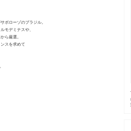
がサボローゾのブラジル。
カルモデミナスや、
等から厳選。
ランスを求めて
。