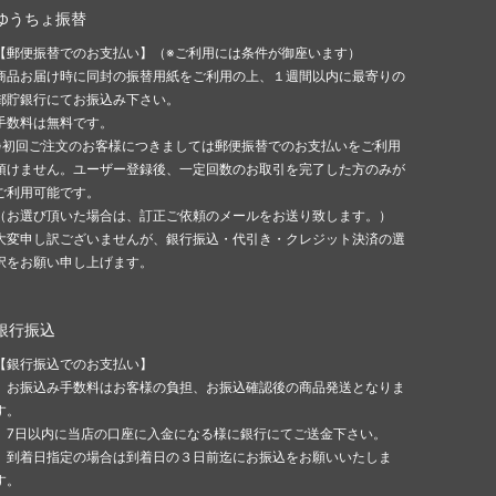
ゆうちょ振替
【郵便振替でのお支払い】（※ご利用には条件が御座います）
商品お届け時に同封の振替用紙をご利用の上、１週間以内に最寄りの
郵貯銀行にてお振込み下さい。
手数料は無料です。
※初回ご注文のお客様につきましては郵便振替でのお支払いをご利用
頂けません。ユーザー登録後、一定回数のお取引を完了した方のみが
ご利用可能です。
（お選び頂いた場合は、訂正ご依頼のメールをお送り致します。）
大変申し訳ございませんが、銀行振込・代引き・クレジット決済の選
択をお願い申し上げます。
銀行振込
【銀行振込でのお支払い】
お振込み手数料はお客様の負担、お振込確認後の商品発送となりま
す。
7日以内に当店の口座に入金になる様に銀行にてご送金下さい。
到着日指定の場合は到着日の３日前迄にお振込をお願いいたしま
す。