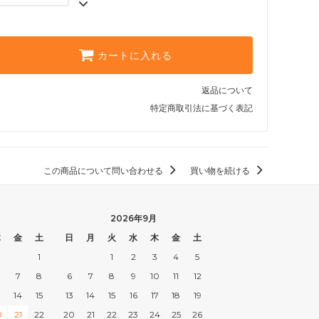
250g
2,000円(内税)
400g
カートに入れる
3,120円(内税)
500g
返品について
3,850円(内税)
特定商取引法に基づく表記
1kg
7,500円(内税)
200g
1,620円(内税)
この商品について問い合わせる
買い物を続ける
250g
2,000円(内税)
2026年9月
400g
木
金
土
日
月
火
水
木
金
土
3,120円(内税)
1
1
2
3
4
5
500g
7
8
6
7
8
9
10
11
12
3,850円(内税)
3
14
15
13
14
15
16
17
18
19
1kg
7,500円(内税)
0
21
22
20
21
22
23
24
25
26