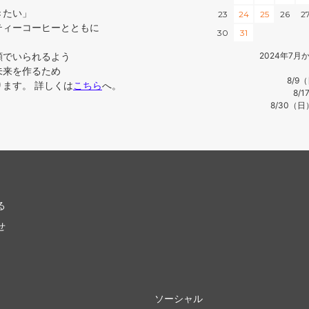
きたい」
23
24
25
26
2
ティーコーヒーとともに
30
31
顔でいられるよう
2024年7
未来を作るため
8/9
ます。 詳しくは
こちら
へ。
8/
8/30（
る
せ
ソーシャル