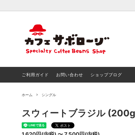
おためしセット
ごあいさつ
きまぐ
こだわ
創作ブレンド
とくいなこと
カフェ
なつか
＆アイ
おしらせ!!
サボマ
ご利用ガイド
お問い合わせ
ショップブログ
チョコ＆スイーツのためのマリアージュ
サボロ
ホーム
シングル
スウィートブラジル (200g
1,620円(内税) 〜 7,500円(内税)