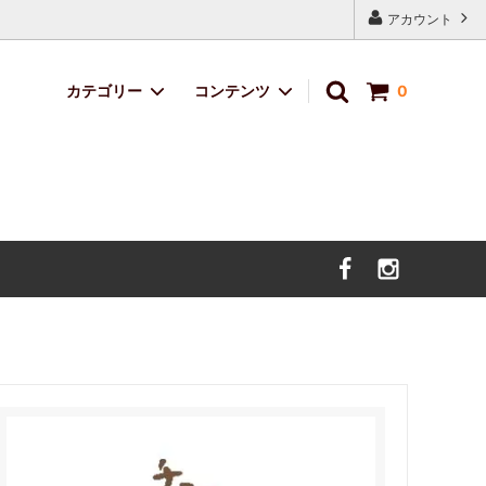
アカウント
カテゴリー
コンテンツ
0
定番ブレンド
サイトマップ
サボのおくりもの
デザイン・イラスト料金
価格改定のお知らせ。（2025年5月9日
より）