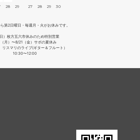
7
28
29
27
28
29
30
200g
1,620円(内税)
250g
月から第2日曜日・毎週月・火がお休みです。
2,000円(内税)
（日）枚方五六市休みのため特別営業
400g
17（月）〜8/21（金）サボの夏休み
3,120円(内税)
日）リスマリのライブ(ギター＆フルート）
10:30〜12:00
500g
3,850円(内税)
1kg
7,500円(内税)
200g
1,620円(内税)
250g
2,000円(内税)
400g
3,120円(内税)
500g
3,850円(内税)