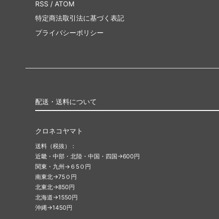
RSS
/
ATOM
特定商法取引法に基づく表記
プライバシーポリシー
配送・送料について
クロネコヤマト
送料（税抜）：
近畿・中部・北陸・中国・四国→600円
関東・九州→６5０円
南東北→75０円
北東北→850円
北海道→1550円
沖縄→1450円