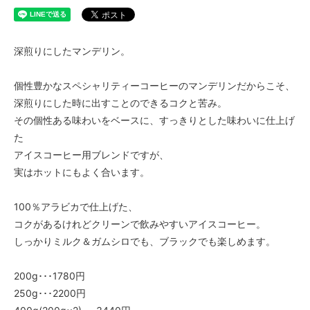
400g
3,440円(内税)
500g
深煎りにしたマンデリン。
4,250円(内税)
1kg
個性豊かなスペシャリティーコーヒーのマンデリンだからこそ、
8,300円(内税)
深煎りにした時に出すことのできるコクと苦み。
200g
その個性ある味わいをベースに、すっきりとした味わいに仕上げ
1,780円(内税)
た
250g
アイスコーヒー用ブレンドですが、
2,200円(内税)
実はホットにもよく合います。
400g
3,440円(内税)
100％アラビカで仕上げた、
500g
コクがあるけれどクリーンで飲みやすいアイスコーヒー。
4,250円(内税)
しっかりミルク＆ガムシロでも、ブラックでも楽しめます。
1kg
8,300円(内税)
200g･･･1780円
200g
250g･･･2200円
1,780円(内税)