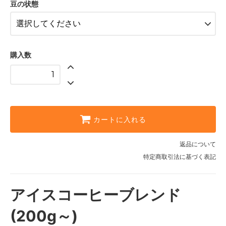
豆の状態
500g
4,250円(内税)
1kg
8,300円(内税)
購入数
200g
1,780円(内税)
250g
2,200円(内税)
400g
3,440円(内税)
カートに入れる
500g
4,250円(内税)
返品について
特定商取引法に基づく表記
1kg
8,300円(内税)
200g
アイスコーヒーブレンド
1,780円(内税)
250g
(200g～)
2,200円(内税)