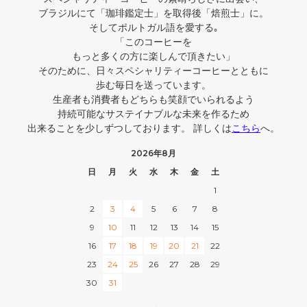
ブラジルにて「珈琲鑑定士」を取得後「焙煎士」に。
そしてポルトガル語を愛する｡
「このコーヒーを
もっと多くの方に楽しんで頂きたい」
そのために、日々スペシャリティーコーヒーとともに
歩む毎日を送っています。
生産者も消費者もどちらも笑顔でいられるよう
持続可能なサステイナブルな未来を作るため
出来ることを少しずつしております。 詳しくは
こちら
へ。
2026年8月
日
月
火
水
木
金
土
1
2
3
4
5
6
7
8
9
10
11
12
13
14
15
16
17
18
19
20
21
22
23
24
25
26
27
28
29
30
31