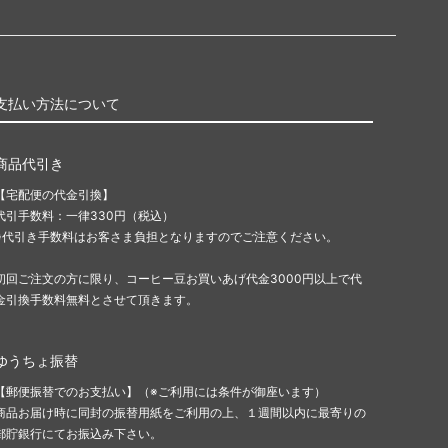
支払い方法について
商品代引き
【宅配便の代金引換】
代引手数料：一律330円（税込）
※代引き手数料はお客さま負担となりますのでご注意ください。
初回ご注文の方に限り、コーヒー豆お買いあげ代金3000円以上で代
金引換手数料無料とさせて頂きます。
ゆうちょ振替
【郵便振替でのお支払い】（※ご利用には条件が御座います）
商品お届け時に同封の振替用紙をご利用の上、１週間以内に最寄りの
郵貯銀行にてお振込み下さい。