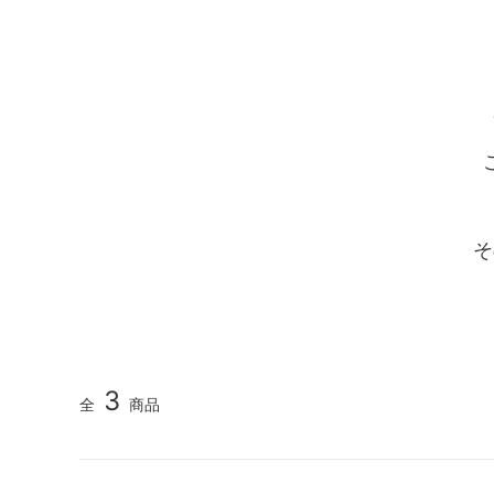
そ
3
全
商品