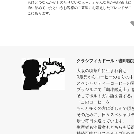
もひとつなんかがものたりないなぁ～。」そんな昔から喫茶店に
通い詰めていたというお客様のご要望にお応えしたブレンドがこ
こにあります。
クラシフィカドール・珈琲鑑
大阪の喫茶店に生まれ育ち、
0歳児からコーヒーの香りの
スペシャリティーコーヒーの
ブラジルにて「珈琲鑑定士」
そしてポルトガル語を愛する｡
「このコーヒーを
もっと多くの方に楽しんで頂
そのために、日々スペシャリ
歩む毎日を送っています。
生産者も消費者もどちらも笑
持続可能なサステイナブルな