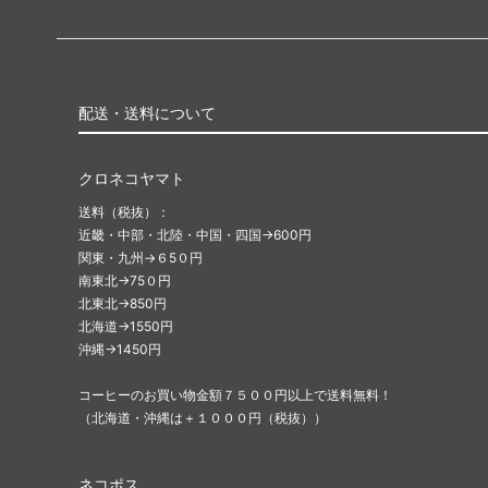
配送・送料について
クロネコヤマト
送料（税抜）：
近畿・中部・北陸・中国・四国→600円
関東・九州→６5０円
南東北→75０円
北東北→850円
北海道→1550円
沖縄→1450円
コーヒーのお買い物金額７５００円以上で送料無料！
（北海道・沖縄は＋１０００円（税抜））
ネコポス