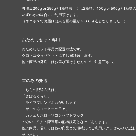
珈琲豆200g or 250gを1種類若しくは2種類、400g or 500gを1種類
いずれかの場合にご利用頂けます。
（ネコポスでお届け出来る豆の量が５００ｇ迄となりました。）
おためしセット専用
おためしセット専用の配送方法です。
クロネコゆうパケットにてお届け致します。
他の商品の発送にはお選び頂けませんのでご注意下さい。
本のみの発送
こちらの配送方法は、
「さぼるくらし」
「ライブブレンドおねがいします」
「がぶのみコーヒーの日々」
「カフェサボローゾコンセプトブック」
のみのご注文の際専用の配送設定となっております。
他の商品、若しくは他の商品との混載にはご利用頂けませんのでご注
意下さい。