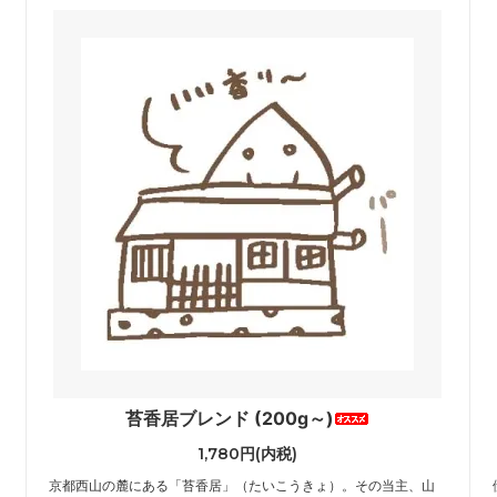
苔香居ブレンド (200g～)
1,780円(内税)
、
京都西山の麓にある「苔香居」（たいこうきょ）。その当主、山