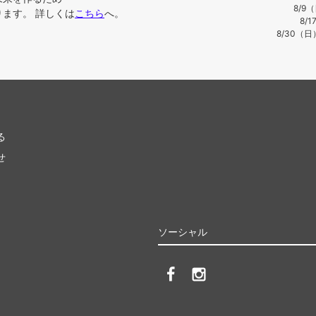
8/9
ます。 詳しくは
こちら
へ。
8/
8/30（
る
せ
ソーシャル