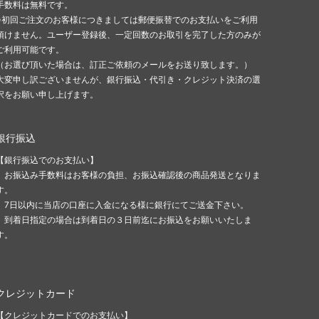
手数料は無料です。
※初回ご注文のお客様につきましては郵便振替でのお支払いをご利用
頂けません。ユーザー登録後、一定回数のお取引を完了した方のみが
ご利用可能です。
（お選び頂いた場合は、訂正ご依頼のメールをお送り致します。）
大変申し訳ございませんが、銀行振込・代引き・クレジット決済の選
択をお願い申し上げます。
銀行振込
【銀行振込でのお支払い】
お振込み手数料はお客様の負担、お振込確認後の商品発送となりま
す。
7日以内に当店の口座に入金になる様に銀行にてご送金下さい。
到着日指定の場合は到着日の３日前迄にお振込をお願いいたしま
す。
クレジットカード
【クレジットカードでのお支払い】