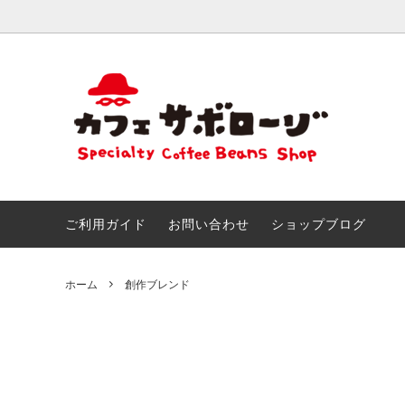
おためしセット
ごあいさつ
きまぐ
こだわ
創作ブレンド
とくいなこと
カフェ
なつか
＆アイ
おしらせ!!
サボマ
ご利用ガイド
お問い合わせ
ショップブログ
チョコ＆スイーツのためのマリアージュ
サボロ
ホーム
創作ブレンド