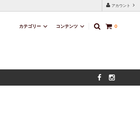
アカウント
カテゴリー
コンテンツ
0
定番ブレンド
サイトマップ
サボのおくりもの
デザイン・イラスト料金
価格改定のお知らせ。（2025年5月9日
より）