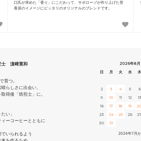
口氏が求めた「香り」にこだわって、サボローゾが作り上げた苔
香居のイメージにピッタリのオリジナルのブレンドです。
定士 濵﨑寛和
2026年8月
日
月
火
水
中で育つ。
素晴らしさに出会い、
2
3
4
5
6
を取得後「焙煎士」に。
9
10
11
12
1
16
17
18
19
2
きたい」
23
24
25
26
2
ティーコーヒーとともに
30
31
顔でいられるよう
2024年7
未来を作るため