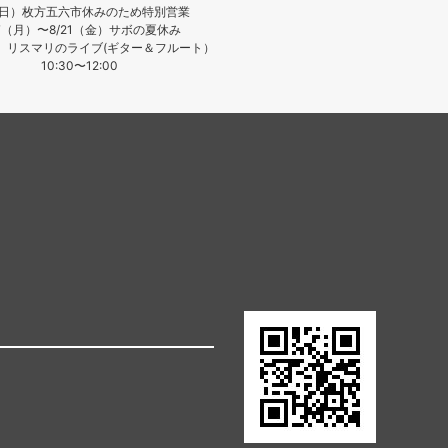
（日）枚方五六市休みのため特別営業
17（月）〜8/21（金）サボの夏休み
日）リスマリのライブ(ギター＆フルート）
10:30〜12:00