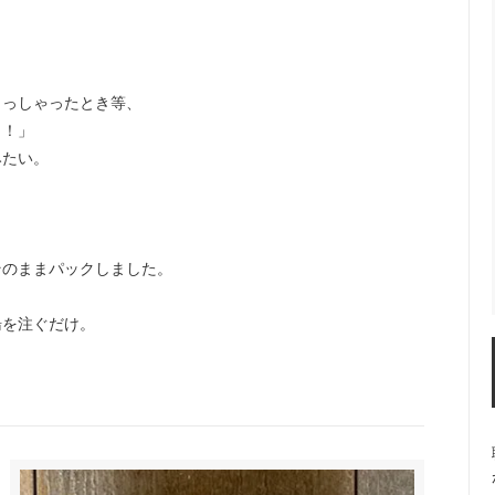
らっしゃったとき等、
！！」
みたい。
そのままパックしました。
湯を注ぐだけ。
。