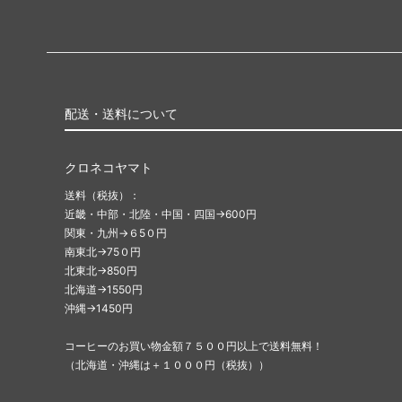
配送・送料について
クロネコヤマト
送料（税抜）：
近畿・中部・北陸・中国・四国→600円
関東・九州→６5０円
南東北→75０円
北東北→850円
北海道→1550円
沖縄→1450円
コーヒーのお買い物金額７５００円以上で送料無料！
（北海道・沖縄は＋１０００円（税抜））