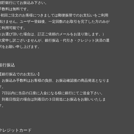
郵貯銀行にてお振込み下さい。
手数料は無料です。
※初回ご注文のお客様につきましては郵便振替でのお支払いをご利用
頂けません。ユーザー登録後、一定回数のお取引を完了した方のみが
ご利用可能です。
（お選び頂いた場合は、訂正ご依頼のメールをお送り致します。）
大変申し訳ございませんが、銀行振込・代引き・クレジット決済の選
択をお願い申し上げます。
銀行振込
【銀行振込でのお支払い】
お振込み手数料はお客様の負担、お振込確認後の商品発送となりま
す。
7日以内に当店の口座に入金になる様に銀行にてご送金下さい。
到着日指定の場合は到着日の３日前迄にお振込をお願いいたしま
す。
クレジットカード