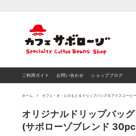
おためしセット
ごあいさつ
きまぐ
こだわ
創作ブレンド
とくいなこと
カフェ
なつか
＆アイ
おしらせ!!
サボマ
ご利用ガイド
お問い合わせ
ショップブログ
チョコ＆スイーツのためのマリアージュ
サボロ
ホーム
カフェ・オ・レのもと＆ドリップバッグ＆アイスコーヒ
オリジナルドリップバッグ
(サボローゾブレンド 30pc