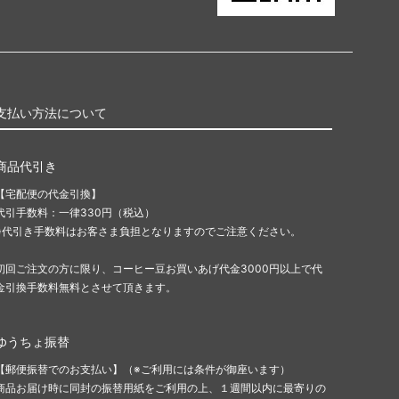
支払い方法について
商品代引き
【宅配便の代金引換】
代引手数料：一律330円（税込）
※代引き手数料はお客さま負担となりますのでご注意ください。
初回ご注文の方に限り、コーヒー豆お買いあげ代金3000円以上で代
金引換手数料無料とさせて頂きます。
ゆうちょ振替
【郵便振替でのお支払い】（※ご利用には条件が御座います）
商品お届け時に同封の振替用紙をご利用の上、１週間以内に最寄りの