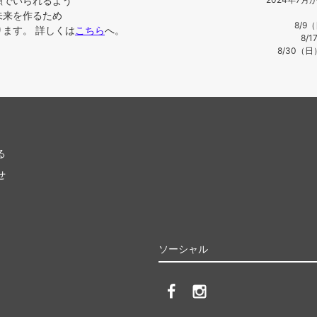
顔でいられるよう
未来を作るため
8/9
ます。 詳しくは
こちら
へ。
8/
8/30（
る
せ
ソーシャル