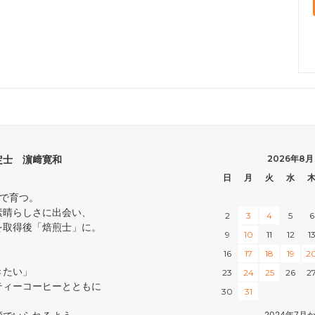
定士 濵﨑寛和
2026年8月
日
月
火
水
中で育つ。
素晴らしさに出会い、
2
3
4
5
6
を取得後「焙煎士」に。
9
10
11
12
1
16
17
18
19
2
きたい」
23
24
25
26
2
ティーコーヒーとともに
30
31
2024年7