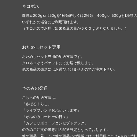
ネコポス
珈琲豆200g or 250gを1種類若しくは2種類、400g or 500gを1種類
いずれかの場合にご利用頂けます。
（ネコポスでお届け出来る豆の量が５００ｇ迄となりました。）
おためしセット専用
おためしセット専用の配送方法です。
クロネコゆうパケットにてお届け致します。
他の商品の発送にはお選び頂けませんのでご注意下さい。
本のみの発送
こちらの配送方法は、
「さぼるくらし」
「ライブブレンドおねがいします」
「がぶのみコーヒーの日々」
「カフェサボローゾコンセプトブック」
のみのご注文の際専用の配送設定となっております。
他の商品、若しくは他の商品との混載にはご利用頂けませんのでご注