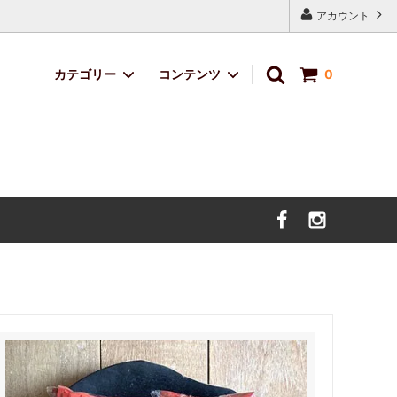
アカウント
カテゴリー
コンテンツ
0
定番ブレンド
サイトマップ
サボのおくりもの
デザイン・イラスト料金
価格改定のお知らせ。（2025年5月9日
より）