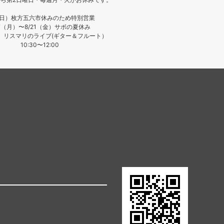
（日）枚方五六市休みのため特別営業
17（月）〜8/21（金）サボの夏休み
日）リスマリのライブ(ギター＆フルート）
10:30〜12:00