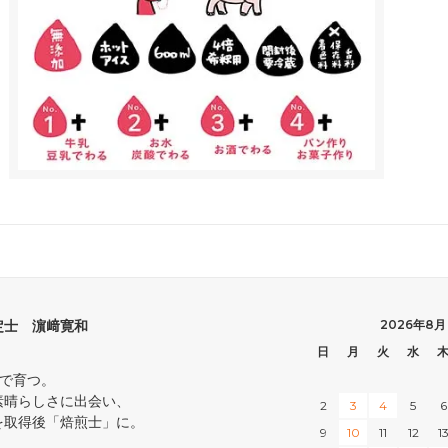
定士 濵﨑寛和
2026年8月
日
月
火
水
中で育つ。
素晴らしさに出会い、
2
3
4
5
6
を取得後「焙煎士」に。
9
10
11
12
1