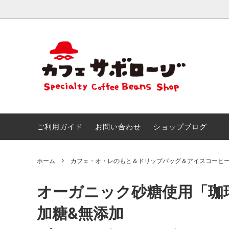
おためしセット
ごあいさつ
きまぐ
こだわ
創作ブレンド
とくいなこと
カフェ
なつか
＆アイ
おしらせ!!
サボマ
ご利用ガイド
お問い合わせ
ショップブログ
チョコ＆スイーツのためのマリアージュ
サボロ
ホーム
カフェ・オ・レのもと＆ドリップバッグ＆アイスコーヒ
オーガニック砂糖使用「珈
加糖&無添加