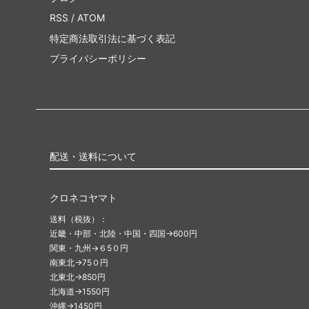
RSS
/
ATOM
特定商法取引法に基づく表記
プライバシーポリシー
配送・送料について
クロネコヤマト
送料（税抜）：
近畿・中部・北陸・中国・四国→600円
関東・九州→６5０円
南東北→75０円
北東北→850円
北海道→1550円
沖縄→1450円