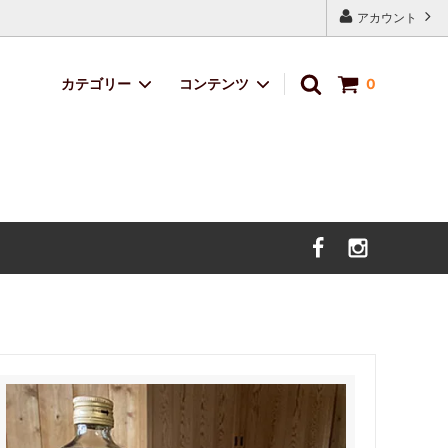
アカウント
カテゴリー
コンテンツ
0
定番ブレンド
サイトマップ
サボのおくりもの
デザイン・イラスト料金
価格改定のお知らせ。（2025年5月9日
より）