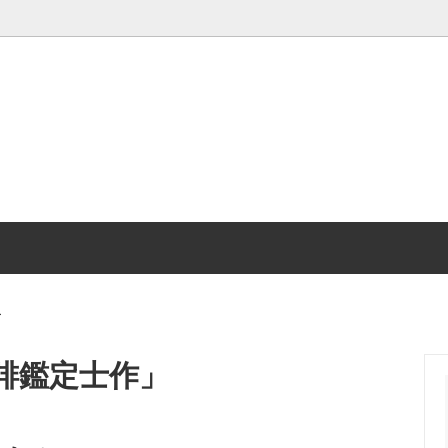
れセット
り
シングル
プロフィール
・オ・レのもと＆ドリップバッグ
しい喫茶店へ
コーヒーどうぐ
サボローゾのコーヒーは…
スコーヒー
ンガ
新サボローゾ焙煎所へ
ーゾの本
ー
琲鑑定士作」