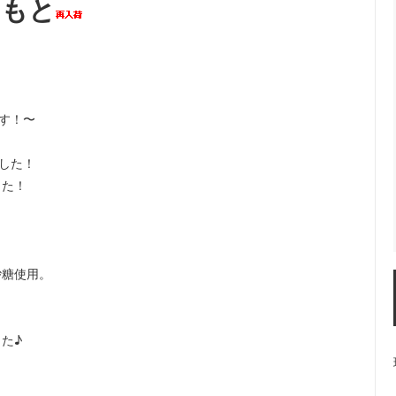
のもと
です！〜
ました！
した！
！
砂糖使用。
た♪