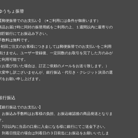
ゆうちょ振替
【郵便振替でのお支払い】（※ご利用には条件が御座います）
商品お届け時に同封の振替用紙をご利用の上、１週間以内に最寄りの
郵貯銀行にてお振込み下さい。
手数料は無料です。
※初回ご注文のお客様につきましては郵便振替でのお支払いをご利用
頂けません。ユーザー登録後、一定回数のお取引を完了した方のみが
ご利用可能です。
（お選び頂いた場合は、訂正ご依頼のメールをお送り致します。）
大変申し訳ございませんが、銀行振込・代引き・クレジット決済の選
択をお願い申し上げます。
銀行振込
【銀行振込でのお支払い】
お振込み手数料はお客様の負担、お振込確認後の商品発送となりま
す。
7日以内に当店の口座に入金になる様に銀行にてご送金下さい。
到着日指定の場合は到着日の３日前迄にお振込をお願いいたしま