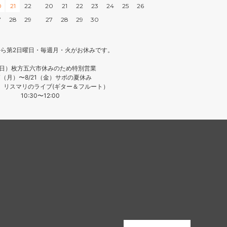
0
21
22
20
21
22
23
24
25
26
7
28
29
27
28
29
30
月から第2日曜日・毎週月・火がお休みです。
（日）枚方五六市休みのため特別営業
17（月）〜8/21（金）サボの夏休み
日）リスマリのライブ(ギター＆フルート）
10:30〜12:00